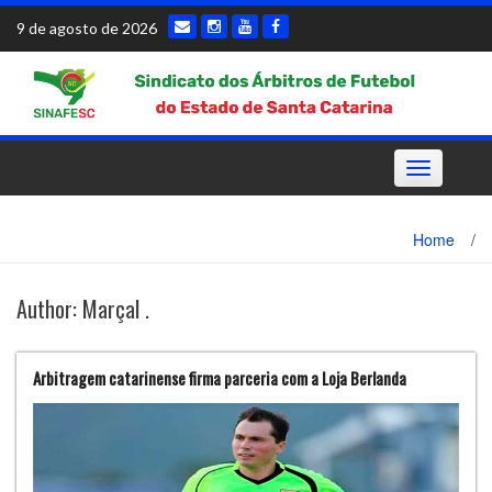
Skip
9 de agosto de 2026
to
content
Toggle
navigation
Home
/
Author:
Marçal .
Arbitragem catarinense firma parceria com a Loja Berlanda