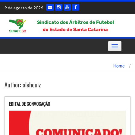
Skip
9 de agosto de 2026
to
content
Toggle
navigation
Home
/
Author:
alehquiz
EDITAL DE CONVOCAÇÃO