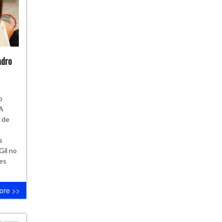
adro
o
 A
l de
s
Gil no
tes
ore >>