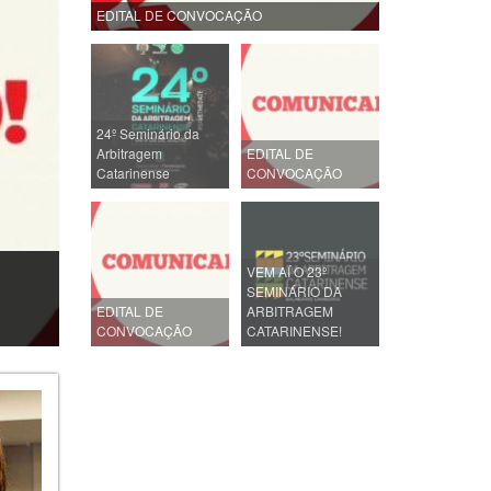
EDITAL DE CONVOCAÇÃO
24º Seminário da
Arbitragem
EDITAL DE
Catarinense
CONVOCAÇÃO
VEM AÍ O 23º
SEMINÁRIO DA
EDITAL DE
ARBITRAGEM
CONVOCAÇÃO
CATARINENSE!