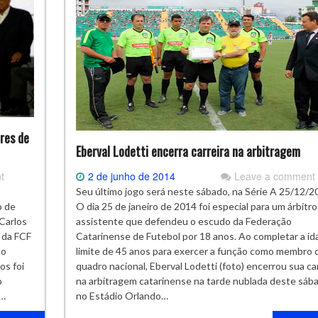
res de
Eberval Lodetti encerra carreira na arbitragem
t
2 de junho de 2014
Leave a comment
Seu último jogo será neste sábado, na Série A 25/12/2
o de
O dia 25 de janeiro de 2014 foi especial para um árbitro
Carlos
assistente que defendeu o escudo da Federação
 da FCF
Catarinense de Futebol por 18 anos. Ao completar a id
 o
limite de 45 anos para exercer a função como membro 
os foi
quadro nacional, Eberval Lodetti (foto) encerrou sua ca
o
na arbitragem catarinense na tarde nublada deste sáb
a…
no Estádio Orlando…