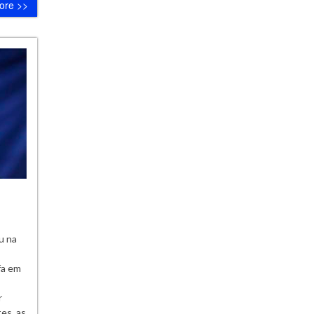
ore >>
u na
fa em
r
es, as