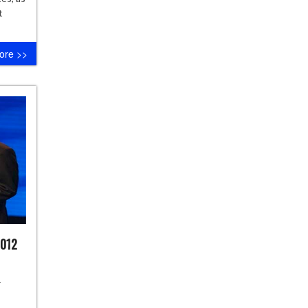
t
ore >>
2012
r