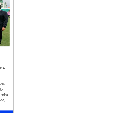
014 –
ade
do
rreira
ado,