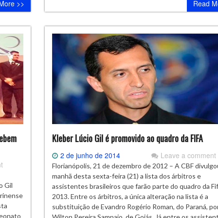
More >>
Read M
cebem
Kleber Lúcio Gil é promovido ao quadro da FIFA
2 de junho de 2014
Leave a comment
t
Florianópolis, 21 de dezembro de 2012 – A CBF divulgo
manhã desta sexta-feira (21) a lista dos árbitros e
 Gil
assistentes brasileiros que farão parte do quadro da Fi
arinense
2013. Entre os árbitros, a única alteração na lista é a
sta
substituição de Evandro Rogério Roman, do Paraná, po
peonato
Wilton Pereira Sampaio, de Goiás. Já entre os assistent