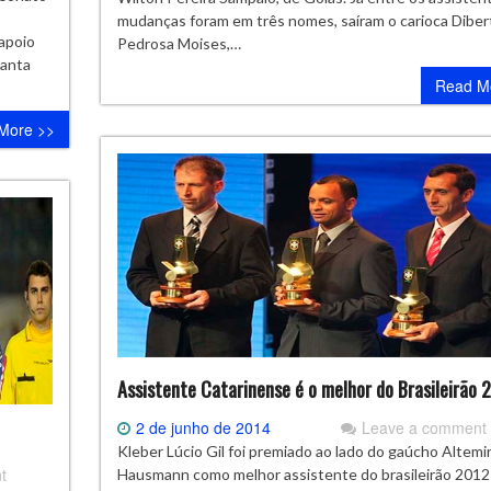
mudanças foram em três nomes, saíram o carioca Diber
apoio
Pedrosa Moises,…
Santa
Read M
More >>
Assistente Catarinense é o melhor do Brasileirão 
2 de junho de 2014
Leave a comment
Kleber Lúcio Gil foi premiado ao lado do gaúcho Altemi
t
Hausmann como melhor assistente do brasileirão 2012