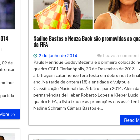
2014
Nadine Bastos e Neuza Back são promovidas ao qu
da FIFA
t
2 de junho de 2014
Leave a comment
Paulo Henrique Godoy Bezerra é o primeiro colocado n
, 09 de
quadro CBF1 Florianópolis, 20 de Dezembro de 2013 –
nfrentar
arbitragem catarinense terá festa em dobro neste fina
m
ano. Na tarde de ontem (18) a entidade divulgou a
z melhor
Classificação Nacional dos Árbitros para 2014. Além da
a
permanências de Heber Roberto Lopes e Kleber Lucio 
 partida
quadro FIFA, a lista trouxe as promoções das assisten
Nadine Schramm Câmara Bastos e…
More >>
Read M