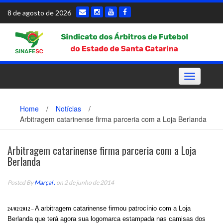
Skip
8 de agosto de 2026
to
content
Toggle
navigation
Home
/
Notícias
/
Arbitragem catarinense firma parceria com a Loja Berlanda
Arbitragem catarinense firma parceria com a Loja
Berlanda
Posted By
Marçal .
on 2 de junho de 2014
A arbitragem catarinense firmou patrocínio com a Loja
24/02/2012 –
Berlanda que terá agora sua logomarca estampada nas camisas dos