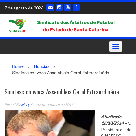
Skip
7 de agosto de 2026
to
content
Toggle
navigation
Home
/
Notícias
/
Sinafesc convoca Assembleia Geral Extraordinária
Sinafesc convoca Assembleia Geral Extraordinária
Posted By
Marçal .
on 6 de outubro de 2014
Atualizado
16/10/2014 –
O
Presidente do
SINAFESC,