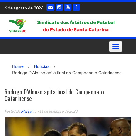
Skip
6 de agosto de 2026
to
content
Toggle
navigation
Home
/
Notícias
/
Rodrigo D’Alonso apita final do Campeonato Catarinense
Rodrigo D’Alonso apita final do Campeonato
Catarinense
Posted By
Marçal .
on 11 de setembro de 2020