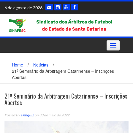
Skip
6 de agosto de 2026
to
content
Toggle
navigation
Home
/
Notícias
/
21º Seminário da Arbitragem Catarinense – Inscrições
Abertas
21º Seminário da Arbitragem Catarinense – Inscrições
Abertas
Posted By
alehquiz
on 30 de maio de 2022