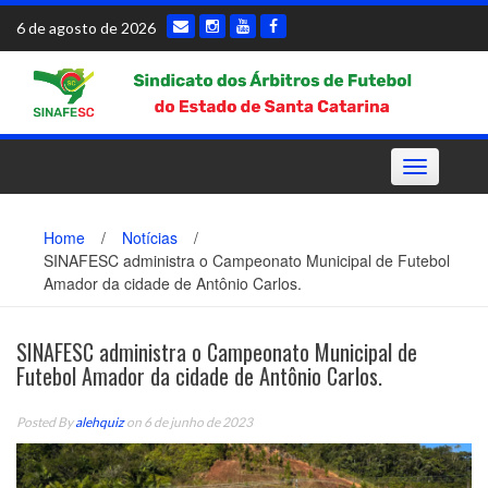
Skip
6 de agosto de 2026
to
content
Toggle
navigation
Home
/
Notícias
/
SINAFESC administra o Campeonato Municipal de Futebol
Amador da cidade de Antônio Carlos.
SINAFESC administra o Campeonato Municipal de
Futebol Amador da cidade de Antônio Carlos.
Posted By
alehquiz
on 6 de junho de 2023