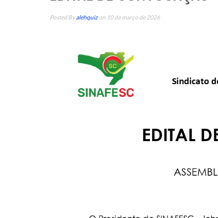
Posted By
alehquiz
on 10 de março de 2026