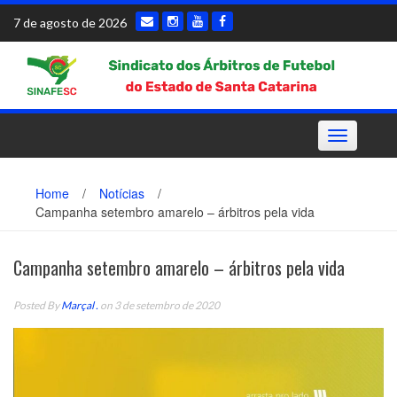
Skip
7 de agosto de 2026
to
content
Toggle
navigation
Home
/
Notícias
/
Campanha setembro amarelo – árbitros pela vida
Campanha setembro amarelo – árbitros pela vida
Posted By
Marçal .
on 3 de setembro de 2020