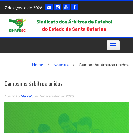
Skip
7 de agosto de 2026
to
content
Toggle
navigation
Home
/
Notícias
/
Campanha árbitros unidos
Campanha árbitros unidos
Posted By
Marçal .
on 3 de setembro de 2020