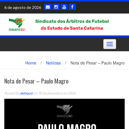
Skip
6 de agosto de 2026
to
content
Toggle
navigation
Home
/
Notícias
/
Nota de Pesar – Paulo Magro
Nota de Pesar – Paulo Magro
Posted By
alehquiz
on 30 de dezembro de 2020