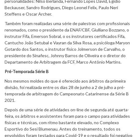
personalidades: Nilso Berlanda, Fernando Lopes David, Egídio
Beckauser, Sandro Rodrigues, Diego Leonel Felix, Paulo Neri
Steffens e Oscar Archer.
Também foram realizadas uma série de palestras com profissionais
renomados, como o presidente da ENAF/CBF, Giulliano Bozzano, o
instrutor Fifa, Emerson Sobral, o os instrutores certificados Fifa,
Cantucho João Setubal e Vayran da Silva Rosa, a psicóloga Maryon
Gotardo dos Santos, o instrutor físico Jolmerson de Carvalho, o
presidente do Sinafesc, Johnny Barros de Oliveira e o diretor do
Departamento de Arbitragem da FCF, Marco Antônio Martins.
Pré-Temporada Série B
Nos mesmos moldes do que é oferecido aos árbitros da primeira
divisão, foi realizada entre os dias 28 de junho a 2 de julho a pré-
temporada de arbitragem do Campeonato Catarinense da Série B
2021.
Depois de uma série de atividades on-line de segunda até quarta-
feira, os árbitros e assistentes foram para o campo para atividades
físicas e técnicas, com ritmo bastante elevado, no Complexo
Esportivo do Sesi Blumenau. Antes do treinamento, todos os
envolvidos foram testados para Covid-19 e o resultado foi negativo