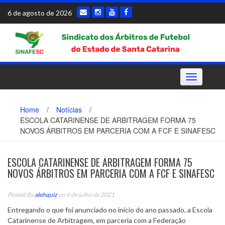
Skip
6 de agosto de 2026
to
content
Toggle
navigation
Home
/
Notícias
/
ESCOLA CATARINENSE DE ARBITRAGEM FORMA 75
NOVOS ÁRBITROS EM PARCERIA COM A FCF E SINAFESC
ESCOLA CATARINENSE DE ARBITRAGEM FORMA 75
NOVOS ÁRBITROS EM PARCERIA COM A FCF E SINAFESC
Posted By
alehquiz
on 6 de julho de 2021
Entregando o que foi anunciado no início do ano passado, a Escola
Catarinense de Arbitragem, em parceria com a Federação