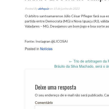
Posted By
alehquiz
on 15 de junho de 2023
O árbitro santoamarense Júlio César Pfleger fará sua est
partida entre Democrata (MG) x Nova Iguaçu (RJ), válid
Valadares – MG. Desejamos um bom jogo e boa sorte ao 
Fonte: Instagran @LICOSAI
Posted in
Notícias
←
Trio de arbitragem da 
Post
Bráulio da Silva Machado, será o ár
navigation
Deixe uma resposta
O seu endereço de e-mail não será publicado.
Cam
Comentário