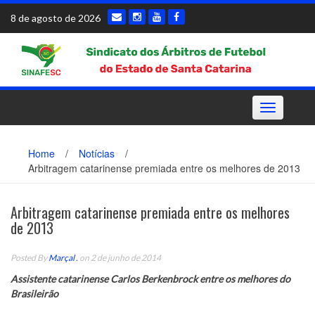
Skip
8 de agosto de 2026
to
content
Toggle
navigation
Home
/
Notícias
/
Arbitragem catarinense premiada entre os melhores de 2013
Arbitragem catarinense premiada entre os melhores
de 2013
Posted By
Marçal .
on 2 de junho de 2014
Assistente catarinense Carlos Berkenbrock entre os melhores do
Brasileirão