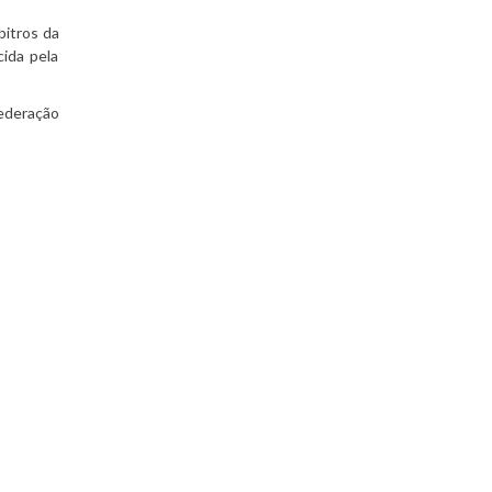
bitros da
cida pela
ederação