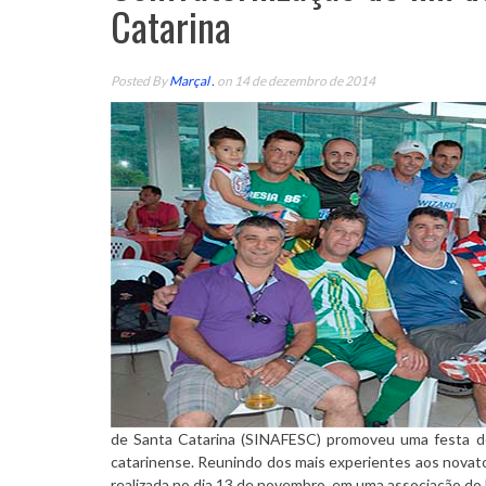
Catarina
Posted By
Marçal .
on 14 de dezembro de 2014
de Santa Catarina (SINAFESC) promoveu uma festa de
catarinense. Reunindo dos mais experientes aos novato
realizada no dia 13 de novembro, em uma associação do b