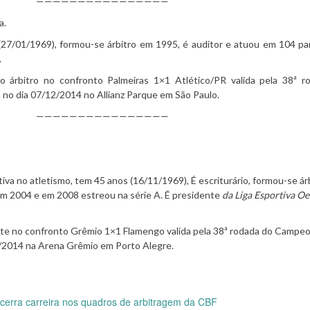
————————————————
a.
 (27/01/1969), formou-se árbitro em 1995, é auditor e atuou em 104 pa
.
to árbitro no confronto Palmeiras 1×1
Atlético/PR valida pela 38ª r
 no dia 07/12/2014 no Allianz Parque em São Paulo.
————————————————
rtiva no atletismo, tem 45 anos (16/11/1969), É escriturário, formou-se á
m 2004 e em 2008 estreou na série A. É presidente
da Liga Esportiva Oe
ente no confronto Grêmio 1×1
Flamengo valida pela 38ª rodada do Campe
12/2014 na Arena Grêmio em Porto Alegre.
cerra carreira nos quadros de arbitragem da CBF