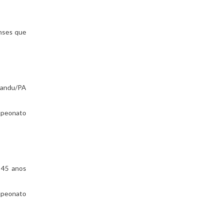
enses que
sandu/PA
mpeonato
m 45 anos
mpeonato