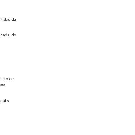
rtidas da
odada do
rbitro em
ste
onato