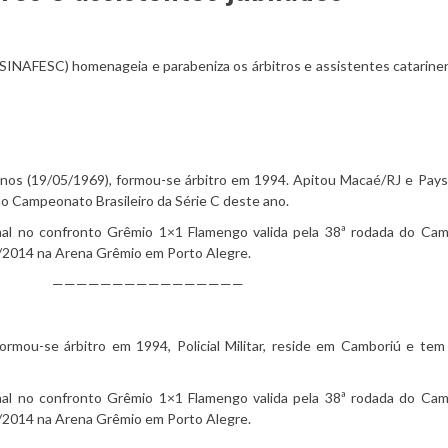
(SINAFESC) homenageia e parabeniza os árbitros e assistentes catarin
anos (19/05/1969), formou-se árbitro em 1994. Apitou Macaé/RJ e Pay
 do Campeonato Brasileiro da Série C deste ano.
onal no confronto Grêmio 1×1
Flamengo valida pela 38ª rodada do Ca
12/2014 na Arena Grêmio em Porto Alegre.
————————————————
ormou-se árbitro em 1994, Policial Militar, reside em Camboriú e te
onal no confronto Grêmio 1×1
Flamengo valida pela 38ª rodada do Ca
12/2014 na Arena Grêmio em Porto Alegre.