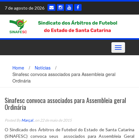
Skip
7 de agosto de 2026
to
content
Toggle
navigation
Home
/
Notícias
/
Sinafesc convoca associados para Assembleia geral
Ordinária
Sinafesc convoca associados para Assembleia geral
Ordinária
Posted By
Marçal .
on 22 de maio de 2015
O Sindicado dos Árbitros de Futebol do Estado de Santa Catarina
(SINAFESC) convoca seus associados para Assembleia Geral