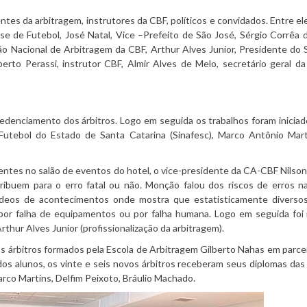
es da arbitragem, instrutores da CBF, políticos e convidados. Entre el
 de Futebol, José Natal, Vice –Prefeito de São José, Sérgio Corrêa d
o Nacional de Arbitragem da CBF, Arthur Alves Junior, Presidente do 
erto Perassi, instrutor CBF, Almir Alves de Melo, secretário geral 
credenciamento dos árbitros. Logo em seguida os trabalhos foram inicia
Futebol do Estado de Santa Catarina (Sinafesc), Marco Antônio Mart
ntes no salão de eventos do hotel, o vice-presidente da CA-CBF Nils
ribuem para o erro fatal ou não. Monção falou dos riscos de erros n
ídeos de acontecimentos onde mostra que estatisticamente diversos
por falha de equipamentos ou por falha humana. Logo em seguida foi 
rthur Alves Junior (profissionalização da arbitragem).
s árbitros formados pela Escola de Arbitragem Gilberto Nahas em parce
os alunos, os vinte e seis novos árbitros receberam seus diplomas da
arco Martins, Delfim Peixoto, Bráulio Machado.