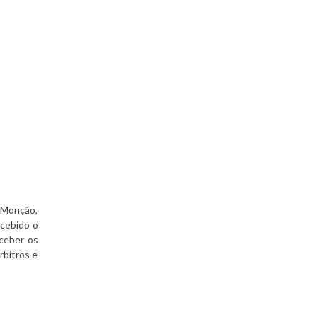
 Monção,
ecebido o
eceber os
rbitros e