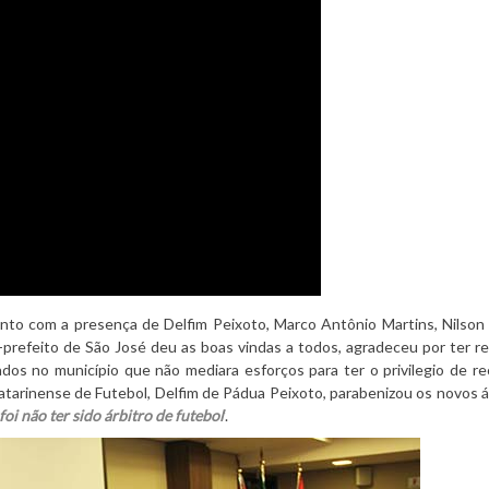
nto com a presença de Delfim Peixoto, Marco Antônio Martins, Nilson
e-prefeito de São José deu as boas vindas a todos, agradeceu por ter r
os no município que não mediara esforços para ter o privilegio de r
atarinense de Futebol, Delfim de Pádua Peixoto, parabenizou os novos á
oi não ter sido árbitro de futebol
‘
.