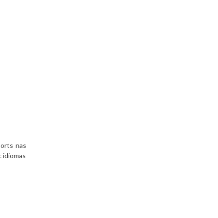
ports nas
c idiomas