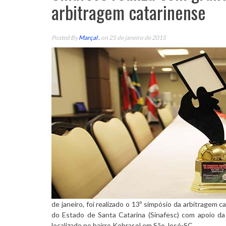
arbitragem catarinense
Posted By
Marçal .
on 25 de janeiro de 2015
de janeiro, foi realizado o 13º simpósio da arbitragem 
do Estado de Santa Catarina (Sinafesc) com apoio da
localizado no bairro Kobrasol em São José-SC.