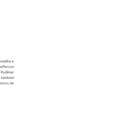
medalha e
Jefferson
o Rudimar
e também
mentos de