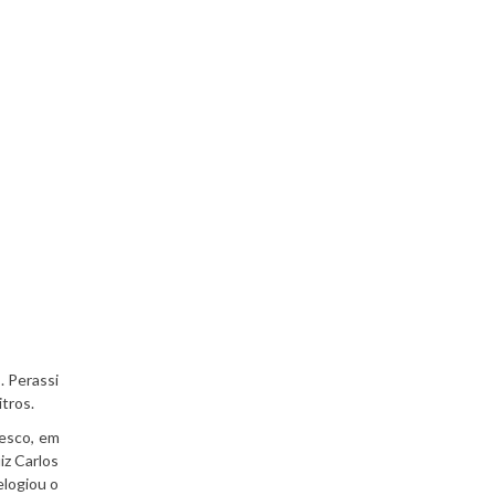
. Perassi
tros.
resco, em
iz Carlos
elogiou o