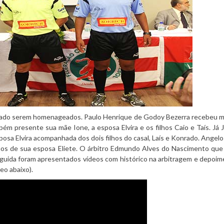
passado serem homenageados. Paulo Henrique de Godoy Bezerra recebeu 
bém presente sua mãe Ione, a esposa Elvira e os filhos Caio e Taís. Já 
osa Elvira acompanhada dos dois filhos do casal, Laís e Konrado. Angel
ãos de sua esposa Eliete. O árbitro Edmundo Alves do Nascimento qu
eguida foram apresentados vídeos com histórico na arbitragem e depoi
eo abaixo).