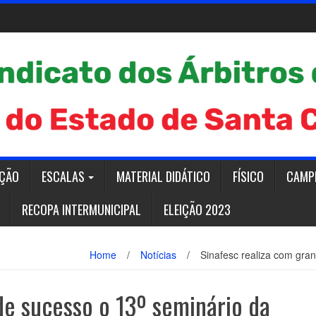
AÇÃO
ESCALAS
MATERIAL DIDÁTICO
FÍSICO
CAMP
RECOPA INTERMUNICIPAL
ELEIÇÃO 2023
Home
/
Notícias
/
Sinafesc realiza com gra
de sucesso o 13º seminário da