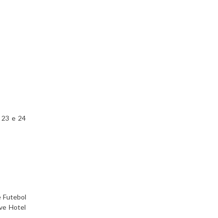
s 23 e 24
e Futebol
ve Hotel