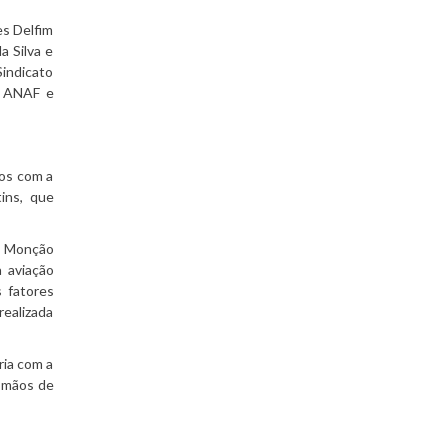
es Delfim
a Silva e
Sindicato
da ANAF e
dos com a
ins, que
on Monção
a aviação
 fatores
realizada
ria com a
s mãos de