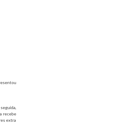
presentou
 seguida,
la recebe
res extra